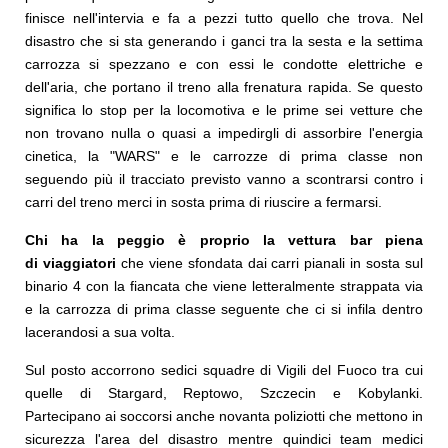
finisce nell'intervia e fa a pezzi tutto quello che trova. Nel
disastro che si sta generando i ganci tra la sesta e la settima
carrozza si spezzano e con essi le condotte elettriche e
dell'aria, che portano il treno alla frenatura rapida. Se questo
significa lo stop per la locomotiva e le prime sei vetture che
non trovano nulla o quasi a impedirgli di assorbire l'energia
cinetica, la "WARS" e le carrozze di prima classe non
seguendo più il tracciato previsto vanno a scontrarsi contro i
carri del treno merci in sosta prima di riuscire a fermarsi.
Chi ha la peggio è proprio la vettura bar piena
di viaggiatori
che viene sfondata dai carri pianali in sosta sul
binario 4 con la fiancata che viene letteralmente strappata via
e la carrozza di prima classe seguente che ci si infila dentro
lacerandosi a sua volta.
Sul posto accorrono sedici squadre di Vigili del Fuoco tra cui
quelle di Stargard, Reptowo, Szczecin e Kobylanki.
Partecipano ai soccorsi anche novanta poliziotti che mettono in
sicurezza l'area del disastro mentre quindici team medici