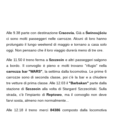
Alle 9.38 parte con destinazione
Cracovia.
Già a
Świnoujściu
ci sono molti passeggeri nelle carrozze. Alcuni di loro hanno
prolungato il lungo weekend di maggio e tornano a casa solo
oggi. Non pensano che il loro viaggio durerà meno di tre ore.
Alle 11.50 il treno ferma a
Szczecin
e altri passeggeri salgono
a bordo. Il convoglio è pieno e molti trovano "rifugio" nella
carrozza bar "WARS"
, la settima dalla locomotiva. Le prime 6
carrozze sono di seconda classe, poi c'è la bar e a chiudere
tre vetture di prima classe. Alle 12.03 il
"Barbakan"
parte dalla
stazione di
Szczecin
alla volta di Stargard Szczeciński. Sulla
strada, c'è l'impianto di
Reptowo
, ma il convoglio non deve
farvi sosta, almeno non normalmente...
Alle 12.18 il treno merci
84386
composto dalla locomotiva